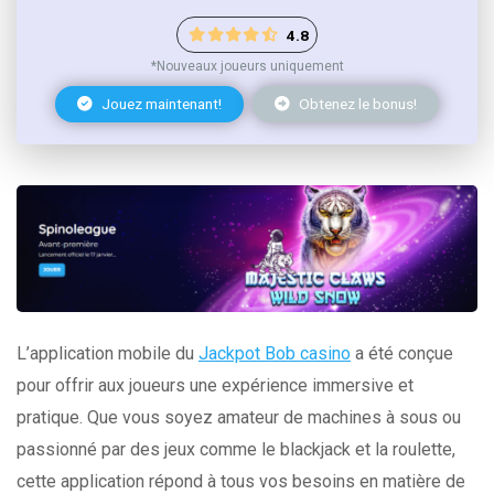
4.8
*Nouveaux joueurs uniquement
Jouez maintenant!
Obtenez le bonus!
L’application mobile du
Jackpot Bob casino
a été conçue
pour offrir aux joueurs une expérience immersive et
pratique. Que vous soyez amateur de machines à sous ou
passionné par des jeux comme le blackjack et la roulette,
cette application répond à tous vos besoins en matière de