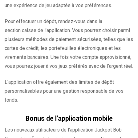
une expérience de jeu adaptée à vos préférences.
Pour effectuer un dépôt, rendez-vous dans la
section caisse de l’application. Vous pourrez choisir parmi
plusieurs méthodes de paiement sécurisées, telles que les
cartes de crédit, les portefeuilles électroniques et les
virements bancaires. Une fois votre compte approvisionné,
vous pourrez jouer à vos jeux préférés avec de l’argent réel.
L’application offre également des limites de dépôt
personnalisables pour une gestion responsable de vos
fonds.
Bonus de l’application mobile
Les nouveaux utilisateurs de l’application Jackpot Bob