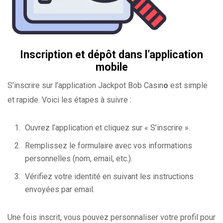
Inscription et dépôt dans l’application
mobile
S’inscrire sur l’application Jackpot Bob Casin
o
est simple
et rapide. Voici les étapes à suivre :
Ouvrez l’application et cliquez sur « S’inscrire ».
Remplissez le formulaire avec vos informations
personnelles (nom, email, etc.).
Vérifiez votre identité en suivant les instructions
envoyées par email.
Une fois inscrit, vous pouvez personnaliser votre profil pour