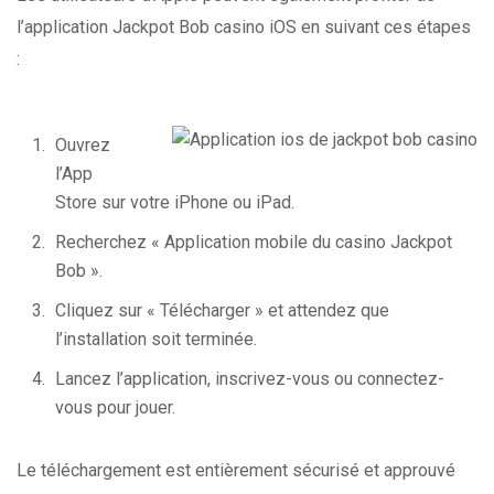
l’application Jackpot Bob casino iOS en suivant ces étapes
:
Ouvrez
l’App
Store sur votre iPhone ou iPad.
Recherchez « Application mobile du casino Jackpot
Bob ».
Cliquez sur « Télécharger » et attendez que
l’installation soit terminée.
Lancez l’application, inscrivez-vous ou connectez-
vous pour jouer.
Le téléchargement est entièrement sécurisé et approuvé