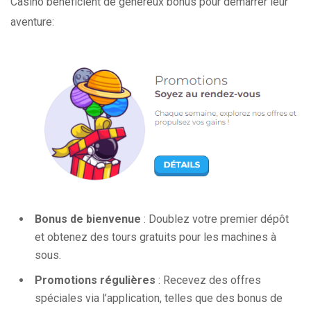
Casino bénéficient de généreux bonus pour démarrer leur
aventure:
Bonus de bienvenue
: Doublez votre premier dépôt
et obtenez des tours gratuits pour les machines à
sous.
Promotions régulières
: Recevez des offres
spéciales via l’application, telles que des bonus de