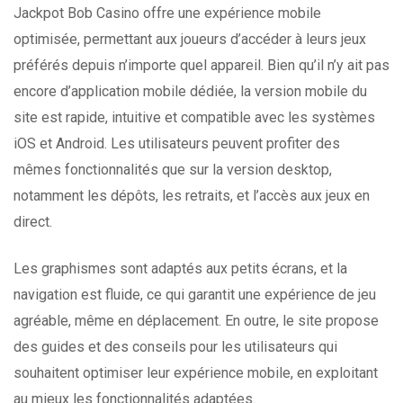
Jackpot Bob Casino offre une expérience mobile
optimisée, permettant aux joueurs d’accéder à leurs jeux
préférés depuis n’importe quel appareil. Bien qu’il n’y ait pas
encore d’application mobile dédiée, la version mobile du
site est rapide, intuitive et compatible avec les systèmes
iOS et Android. Les utilisateurs peuvent profiter des
mêmes fonctionnalités que sur la version desktop,
notamment les dépôts, les retraits, et l’accès aux jeux en
direct.
Les graphismes sont adaptés aux petits écrans, et la
navigation est fluide, ce qui garantit une expérience de jeu
agréable, même en déplacement. En outre, le site propose
des guides et des conseils pour les utilisateurs qui
souhaitent optimiser leur expérience mobile, en exploitant
au mieux les fonctionnalités adaptées.