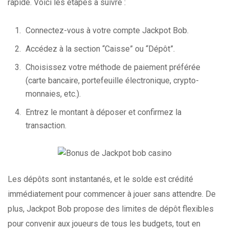
rapide. Voici les étapes à suivre :
Connectez-vous à votre compte Jackpot Bob.
Accédez à la section “Caisse” ou “Dépôt”.
Choisissez votre méthode de paiement préférée
(carte bancaire, portefeuille électronique, crypto-
monnaies, etc.).
Entrez le montant à déposer et confirmez la
transaction.
Les dépôts sont instantanés, et le solde est crédité
immédiatement pour commencer à jouer sans attendre. De
plus, Jackpot Bob propose des limites de dépôt flexibles
pour convenir aux joueurs de tous les budgets, tout en