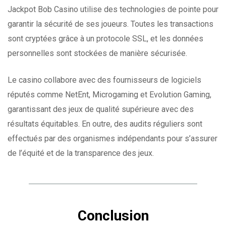
Jackpot Bob Casino utilise des technologies de pointe pour
garantir la sécurité de ses joueurs. Toutes les transactions
sont cryptées grâce à un protocole SSL, et les données
personnelles sont stockées de manière sécurisée.
Le casino collabore avec des fournisseurs de logiciels
réputés comme NetEnt, Microgaming et Evolution Gaming,
garantissant des jeux de qualité supérieure avec des
résultats équitables. En outre, des audits réguliers sont
effectués par des organismes indépendants pour s’assurer
de l’équité et de la transparence des jeux.
Conclusion