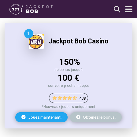
1
Jackpot Bob Casino
150%
de bonus jusquà
100 €
sur votre prochain dépôt
4.8
*Nouveaux joueurs uniquement
Jouez maintenant!
Obtenez le bonus!