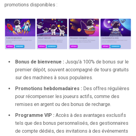
promotions disponibles :
Bonus de bienvenue :
Jusqu’à 100% de bonus sur le
premier dépôt, souvent accompagné de tours gratuits
sur des machines à sous populaires.
Promotions hebdomadaires :
Des offres régulières
pour récompenser les joueurs actifs, comme des
remises en argent ou des bonus de recharge.
Programme VIP :
Accès à des avantages exclusifs
tels que des bonus personnalisés, des gestionnaires
de compte dédiés, des invitations à des événements