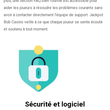
plus, une section FAQ bien fournie est accessible pour
aider les joueurs à résoudre les problèmes courants sans
avoir à contacter directement l’équipe de support. Jackpot
Bob Casino veille à ce que chaque joueur se sente écouté
et soutenu à tout moment.
Sécurité et logiciel