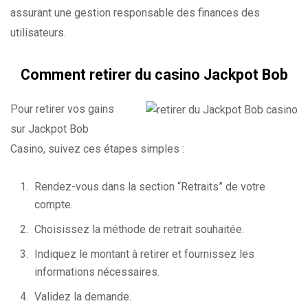
assurant une gestion responsable des finances des
utilisateurs.
Comment retirer du casino Jackpot Bob
Pour retirer vos gains
sur Jackpot Bob
Casino, suivez ces étapes simples :
Rendez-vous dans la section “Retraits” de votre
compte.
Choisissez la méthode de retrait souhaitée.
Indiquez le montant à retirer et fournissez les
informations nécessaires.
Validez la demande.