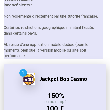
Inconvénients :
Non réglementé directement par une autorité française.
Certaines restrictions géographiques limitant l’accès
dans certains pays.
Absence d’une application mobile dédiée (pour le
moment), bien que la version mobile du site soit
performante.
1
Jackpot Bob Casino
150%
de bonus jusquà
100 €