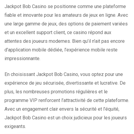
Jackpot Bob Casino se positionne comme une plateforme
fiable et innovante pour les amateurs de jeux en ligne. Avec
une large gamme de jeux, des options de paiement variées
et un excellent support client, ce casino répond aux
attentes des joueurs modernes. Bien qu’il n’ait pas encore
d’application mobile dédiée, l’expérience mobile reste
impressionnante.
En choisissant Jackpot Bob Casino, vous optez pour une
expérience de jeu sécurisée, divertissante et lucrative. De
plus, les nombreuses promotions régulières et le
programme VIP renforcent l’attractivité de cette plateforme.
Avec un engagement clair envers la sécurité et l’équité,
Jackpot Bob Casino est un choix judicieux pour les joueurs
exigeants.